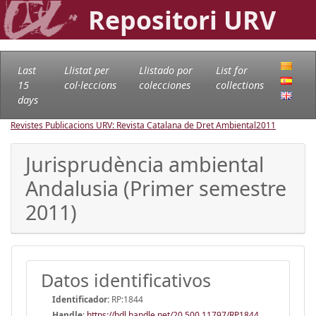
Repositori URV
Last
Llistat per
Llistado por
List for
15
col·leccions
colecciones
collections
days
Revistes Publicacions URV: Revista Catalana de Dret Ambiental
2011
Jurisprudència ambiental
Andalusia (Primer semestre
2011)
Datos identificativos
Identificador:
RP:1844
Handle
:
https://hdl.handle.net/20.500.11797/RP1844