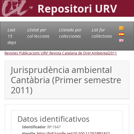
Repositori URV
Last
Llistat per
Llistado por
List for
15
col·leccions
colecciones
collections
days
Revistes Publicacions URV: Revista Catalana de Dret Ambiental
2011
Jurisprudència ambiental
Cantàbria (Primer semestre
2011)
Datos identificativos
Identificador:
RP:1847
Handle
:
https://hdl.handle.net/20.500.11797/RP1847