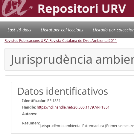
Repositori URV
Last 15 days
Llistat per col·leccions
Llistado por coleccio
Revistes Publicacions URV: Revista Catalana de Dret Ambiental
2011
Jurisprudència ambie
Datos identificativos
Identificador:
RP:1851
Handle
:
https://hdl.handle.net/20.500.11797/RP1851
Autores:
Resumen:
Jurisprudència ambiental Extremadura (Primer semestr