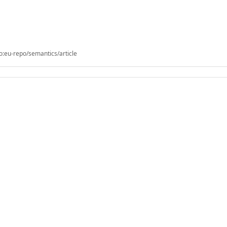
o:eu-repo/semantics/article