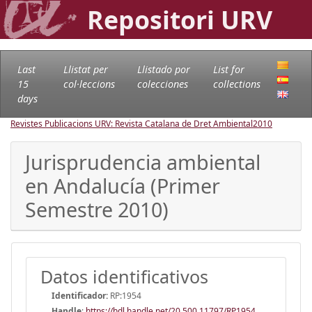
Repositori URV
Last
Llistat per
Llistado por
List for
15
col·leccions
colecciones
collections
days
Revistes Publicacions URV: Revista Catalana de Dret Ambiental
2010
Jurisprudencia ambiental
en Andalucía (Primer
Semestre 2010)
Datos identificativos
Identificador:
RP:1954
Handle
:
https://hdl.handle.net/20.500.11797/RP1954