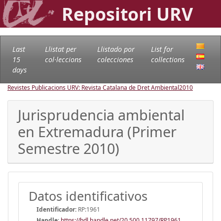
Repositori URV
Last
Llistat per
Llistado por
List for
15
col·leccions
colecciones
collections
days
Revistes Publicacions URV: Revista Catalana de Dret Ambiental
2010
Jurisprudencia ambiental
en Extremadura (Primer
Semestre 2010)
Datos identificativos
Identificador:
RP:1961
Handle
:
https://hdl.handle.net/20.500.11797/RP1961