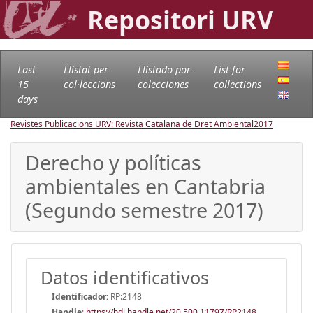
Repositori URV
Last
Llistat per
Llistado por
List for
15
col·leccions
colecciones
collections
days
Revistes Publicacions URV: Revista Catalana de Dret Ambiental
2017
Derecho y políticas
ambientales en Cantabria
(Segundo semestre 2017)
Datos identificativos
Identificador:
RP:2148
Handle
:
https://hdl.handle.net/20.500.11797/RP2148