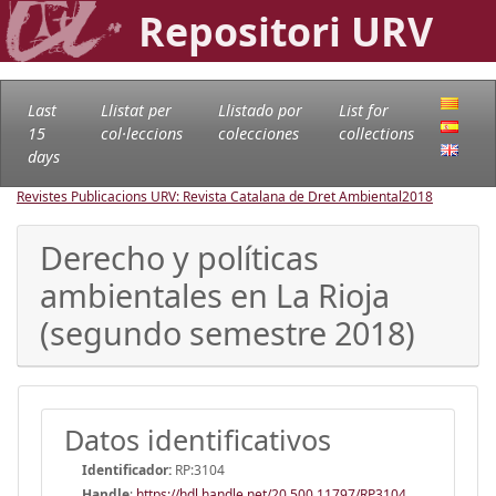
Repositori URV
Last
Llistat per
Llistado por
List for
15
col·leccions
colecciones
collections
days
Revistes Publicacions URV: Revista Catalana de Dret Ambiental
2018
Derecho y políticas
ambientales en La Rioja
(segundo semestre 2018)
Datos identificativos
Identificador:
RP:3104
Handle
:
https://hdl.handle.net/20.500.11797/RP3104