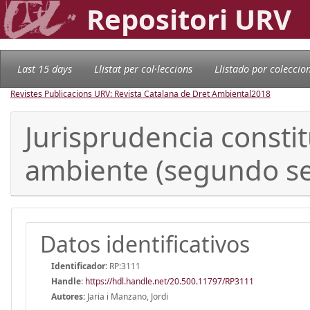
Repositori URV
Last 15 days
Llistat per col·leccions
Llistado por coleccio
Revistes Publicacions URV: Revista Catalana de Dret Ambiental
2018
Jurisprudencia consti
ambiente (segundo s
Datos identificativos
Identificador:
RP:3111
Handle
:
https://hdl.handle.net/20.500.11797/RP3111
Autores:
Jaria i Manzano, Jordi