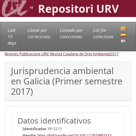
Repositori URV
Last
Llistat per
Llistado por
List for
15
col·leccions
colecciones
collections
days
Revistes Publicacions URV: Revista Catalana de Dret Ambiental
2017
Jurisprudencia ambiental
en Galicia (Primer semestre
2017)
Datos identificativos
Identificador:
RP:3373
Handle
:
https://hdl.handle.net/20.500.11797/RP3373