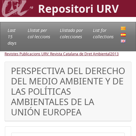
Repositori URV
Last
Llistat per
Llistado por
List for
15
col·leccions
colecciones
collections
days
Revistes Publicacions URV: Revista Catalana de Dret Ambiental
2013
PERSPECTIVA DEL DERECHO
DEL MEDIO AMBIENTE Y DE
LAS POLÍTICAS
AMBIENTALES DE LA
UNIÓN EUROPEA