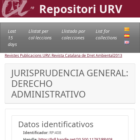
Repositori URV
Last
Llistat per
Llistado por
List for
15
col·leccions
colecciones
collections
days
Revistes Publicacions URV: Revista Catalana de Dret Ambiental
2013
JURISPRUDENCIA GENERAL:
DERECHO
ADMINISTRATIVO
Datos identificativos
Identificador:
RP:408
Handle
:
https://hdl.handle.net/20.500.11797/RP408