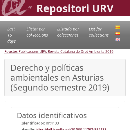
Repositori URV
Last
Llistat per
Llistado por
List for
15
col·leccions
colecciones
collections
days
Revistes Publicacions URV: Revista Catalana de Dret Ambiental
2019
Derecho y políticas
ambientales en Asturias
(Segundo semestre 2019)
Datos identificativos
Identificador:
RP:4133
Handle
:
https://hdl.handle.net/20.500.11797/RP4133