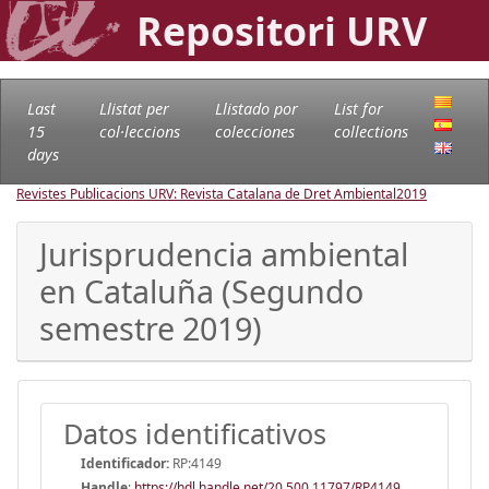
Repositori URV
Last
Llistat per
Llistado por
List for
15
col·leccions
colecciones
collections
days
Revistes Publicacions URV: Revista Catalana de Dret Ambiental
2019
Jurisprudencia ambiental
en Cataluña (Segundo
semestre 2019)
Datos identificativos
Identificador:
RP:4149
Handle
:
https://hdl.handle.net/20.500.11797/RP4149