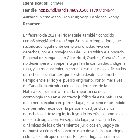
Identificador:
RP:4944
Handle
:
https://hdl.handle.net/20.500.11797/RP4944
Autores:
Mestokosho, Uapukun; Vega Cardenas, Yenny
Resumen:
En febrero de 2021, el río Magpie, también conocido
como&nbsp;Mutehekau Shipu&nbsp;en lengua Innu, fue
reconocido legalmente como una entidad viva con
derechos, por el Consejo Innu de Ekuanitshit y el Condado
Regional de Minganie en Côte-Nord, Quebec, Canadá. Este
río desempeña un papel integral en la comunidad Indígena
Innu, y su reconocimiento como persona jurídica afirma los
derechos bioculturales que existen desde hace mucho
tiempo entre el río y el pueblo originario. Por primera vez
en Canadá, la introducción de los derechos de la
Naturaleza permite afirmar la importancia de la
cosmología Innu en el contexto jurídico de este país. Este
documento explora en primer lugar, el camino emprendido
que permitió reconocer la personalidad jurídica y los
derechos del río Magpie, incluyendo los efectos potenciales
de esta designación. En segundo lugar, se evalúan las
dinámicas de los ordenamientos jurídicos en juego y se
demuestra cómo el reconocimiento desafía los paradigmas
coloniales antropocéntricos. En tercer lugar, analizamos