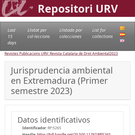
Repositori URV
Last
Llistat per
Llistado por
List for
15
col·leccions
colecciones
collections
days
Revistes Publicacions URV: Revista Catalana de Dret Ambiental
2023
Jurisprudencia ambiental
en Extremadura (Primer
semestre 2023)
Datos identificativos
Identificador:
RP:5265
Handle
:
https://hdl.handle.net/20.500.11797/RP5265