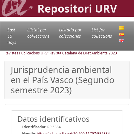
Repositori URV
Last
Llistat per
Llistado por
List for
15
col·leccions
colecciones
collections
days
Revistes Publicacions URV: Revista Catalana de Dret Ambiental
2023
Jurisprudencia ambiental
en el País Vasco (Segundo
semestre 2023)
Datos identificativos
Identificador:
RP:5384
Handle
:
https://hdl.handle.net/20.500.11797/RP5384