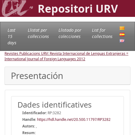
Repositori URV
Last
Llistat per
Llistado por
List for
15
col·leccions
colecciones
collections
days
Revistes Publicacions URV: Revista Internacional de Lenguas Extranjeras =
International Journal of Foreign Languages
2012
Presentación
Dades identificatives
Identificador:
RP:3282
Handle
:
https://hdl.handle.net/20.500.11797/RP3282
Autors:
,
Resum: