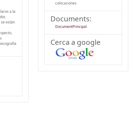
colocaciones
laros a la
Documents:
dor,
 se están
DocumentPrincipal
aspecto,
os
Cerca a google
exicografía