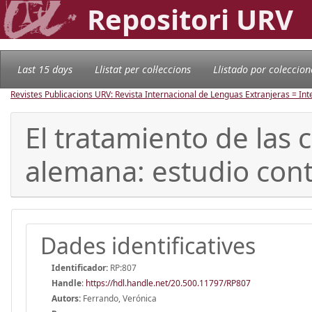
Repositori URV
Last 15 days
Llistat per col·leccions
Llistado por coleccion
Revistes Publicacions URV: Revista Internacional de Lenguas Extranjeras = In
El tratamiento de las 
alemana: estudio cont
Dades identificatives
Identificador:
RP:807
Handle
:
https://hdl.handle.net/20.500.11797/RP807
Autors:
Ferrando, Verónica