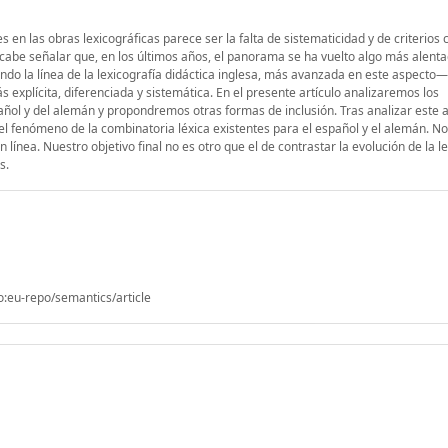
n las obras lexicográficas parece ser la falta de sistematicidad y de criterios c
cabe señalar que, en los últimos años, el panorama se ha vuelto algo más alenta
do la línea de la lexicografía didáctica inglesa, más avanzada en este aspecto—
explícita, diferenciada y sistemática. En el presente artículo analizaremos los
añol y del alemán y propondremos otras formas de inclusión. Tras analizar este 
 el fenómeno de la combinatoria léxica existentes para el español y el alemán. N
ínea. Nuestro objetivo final no es otro que el de contrastar la evolución de la l
s.
o:eu-repo/semantics/article