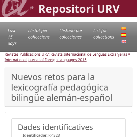
Repositori URV
Last
Llistat per
Llistado por
List for
15
col·leccions
colecciones
collections
days
Revistes Publicacions URV: Revista Internacional de Lenguas Extranjeras =
International Journal of Foreign Languages
2015
Nuevos retos para la
lexicografía pedagógica
bilingüe alemán-español
Dades identificatives
Identificador:
RP:823