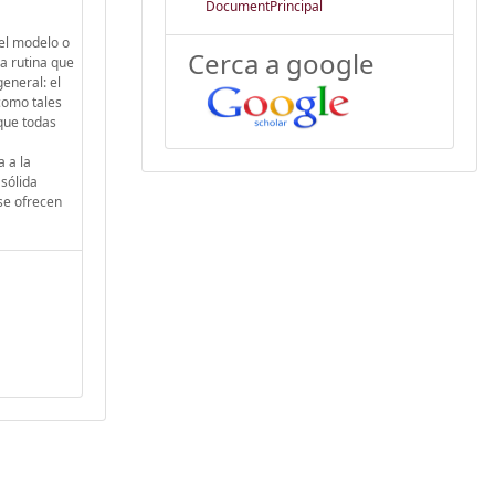
DocumentPrincipal
 el modelo o
Cerca a google
a rutina que
eneral: el
como tales
que todas
 a la
sólida
 se ofrecen