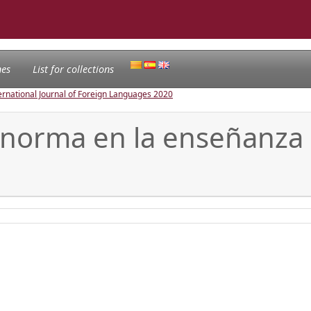
nes
List for collections
ternational Journal of Foreign Languages
2020
 y norma en la enseñanz