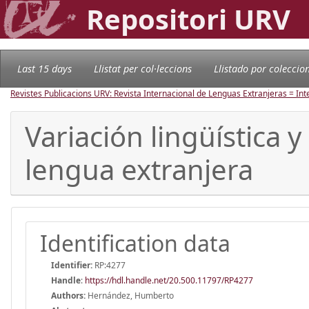
Repositori URV
Last 15 days
Llistat per col·leccions
Llistado por coleccio
Revistes Publicacions URV: Revista Internacional de Lenguas Extranjeras = In
Variación lingüística
lengua extranjera
Identification data
Identifier:
RP:4277
Handle
:
https://hdl.handle.net/20.500.11797/RP4277
Authors:
Hernández, Humberto