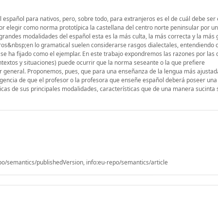
español para nativos, pero, sobre todo, para extranjeros es el de cuál debe ser
 elegir como norma prototípica la castellana del centro norte peninsular por un
 grandes modalidades del español esta es la más culta, la más correcta y la más g
ros&nbsp;en lo gramatical suelen considerarse rasgos dialectales, entendiendo 
 se ha fijado como el ejemplar. En este trabajo expondremos las razones por las 
ntextos y situaciones) puede ocurrir que la norma seseante o la que prefiere
or general. Proponemos, pues, que para una enseñanza de la lengua más ajustada
gencia de que el profesor o la profesora que enseñe español deberá poseer una 
sticas de sus principales modalidades, características que de una manera sucinta
/semantics/publishedVersion, info:eu-repo/semantics/article