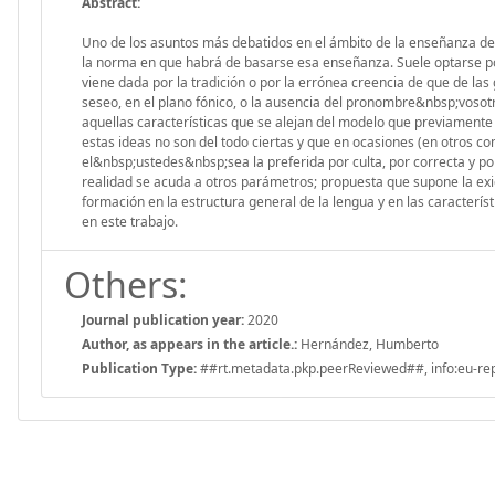
Abstract:
Uno de los asuntos más debatidos en el ámbito de la enseñanza del 
la norma en que habrá de basarse esa enseñanza. Suele optarse por
viene dada por la tradición o por la errónea creencia de que de las
seseo, en el plano fónico, o la ausencia del pronombre&nbsp;vosot
aquellas características que se alejan del modelo que previamente
estas ideas no son del todo ciertas y que en ocasiones (en otros co
el&nbsp;ustedes&nbsp;sea la preferida por culta, por correcta y p
realidad se acuda a otros parámetros; propuesta que supone la exi
formación en la estructura general de la lengua y en las caracterí
en este trabajo.
Others:
Journal publication year:
2020
Author, as appears in the article.:
Hernández, Humberto
Publication Type:
##rt.metadata.pkp.peerReviewed##, info:eu-repo