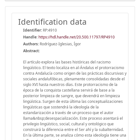
Identification data
Identifier:
RP:4910
Handle
:
https://hdl.handle.net/20.500.11797/RP4910
Authors:
Rodríguez-Iglesias, Ígor
Abstract:
El artículo explora las bases históricas del racismo
lingüístico. El texto localiza en al-Ándalus el protorracismo
contra Andalucía como origen de las prácticas discursivas y
sociales andalufóbicas, plenamente consolidadas desde el
siglo XVI hasta nuestros días. Este protorracismo de la
época de la conquista castellana servirá de base a la
posterior limpieza de sangre, que devendrá en limpieza
lingüística. Surgen de esta última las conceptualizaciones
lingüísticas que sostendrá la ideología de la
estandarización a través de un proceso que el autor
llama&nbsp;desespacialización. Este proceso asentará el
privilegio lingüístico, social, cultural y ontológico que
construirá la diferencia entre el Ser ahí y la subalternidad.
En la última parte, se analiza cómo esta ideología tiene una