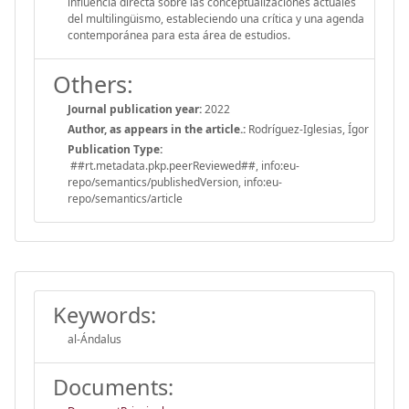
influencia directa sobre las conceptualizaciones actuales
del multilingüismo, estableciendo una crítica y una agenda
contemporánea para esta área de estudios.
Others:
Journal publication year:
2022
Author, as appears in the article.:
Rodríguez-Iglesias, Ígor
Publication Type:
##rt.metadata.pkp.peerReviewed##, info:eu-
repo/semantics/publishedVersion, info:eu-
repo/semantics/article
Keywords:
al-Ándalus
Documents: