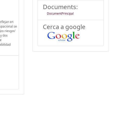
Documents:
DocumentPrincipal
eflejan en
Cerca a google
upacional se
jos riesgos'
 y dos
de
abilidad