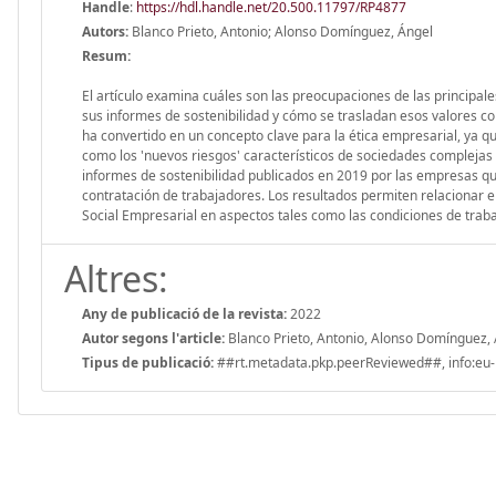
Handle
:
https://hdl.handle.net/20.500.11797/RP4877
Autors:
Blanco Prieto, Antonio; Alonso Domínguez, Ángel
Resum:
El artículo examina cuáles son las preocupaciones de las principa
sus informes de sostenibilidad y cómo se trasladan esos valores co
ha convertido en un concepto clave para la ética empresarial, ya qu
como los 'nuevos riesgos' característicos de sociedades complejas y
informes de sostenibilidad publicados en 2019 por las empresas que
contratación de trabajadores. Los resultados permiten relacionar e
Social Empresarial en aspectos tales como las condiciones de trabajo
Altres:
Any de publicació de la revista:
2022
Autor segons l'article:
Blanco Prieto, Antonio, Alonso Domínguez,
Tipus de publicació:
##rt.metadata.pkp.peerReviewed##, info:eu-r