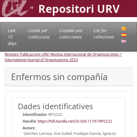
Repositori URV
Last
Llistat per
Llistado por
List for
15
col·leccions
colecciones
collections
days
Revistes Publicacions URV: Revista Internacional de Organizaciones =
International Journal of Organizations
2023
Enfermos sin compañía
Dades identificatives
Identificador:
RP:5232
Handle
:
https://hdl.handle.net/20.500.11797/RP5232
Autors:
Sánchez Larrosa, Ana Isabel; Fradejas-García, Ignacio;