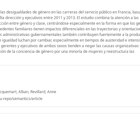
e las desigualdades de género en las carreras del servicio público en Francia, ba
ta dirección y ejecutivos entre 2011 y 2013. El estudio combina la atención a las
acción entre género y clase, centrándose especialmente en la forma en que los ge
ecedentes familiares tienen impactos diferenciales en las trayectorias y orientaci
s administrativas gubernamentales también contribuyen fuertemente a la produ
 de igualdad luchan por cambiar, especialmente en tiempos de austeridad e intensi
os gerentes y ejecutivos de ambos sexos tienden a negar las causas organizativas 
esión de la conciencia de género por una minoría de mujeres y reestructura las
acquemart, Alban, Revillard, Anne
u-repo/semantics/article