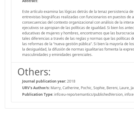
Abstract:
Este artículo examina las lógicas detrás de la tenaz persistencia d
entrevistas biográficas realizadas con funcionarios en puestos de al
consecuencias del contexto organizacional con análisis de la inter
ejecutivos se apropian de las políticas de igualdad. Si bien los ant
educativas de mujeres y hombres, encontramos que las burocracia
tales diferencias a través de las reglas y normas que las políticas
las reformas de la “nueva gestión pública”. Si bien la mayoría de l
la desigualdad, la difusión de normas igualitarias fomenta la expr
masculinidades y eminidades gerenciales.
Others:
Journal publication year:
2018
URV's Author/s:
Marry, Catherine, Pochic, Sophie, Bereni, Laure, J
Publication Type:
info:eu-repo/semantics/publishedVersion, info:e