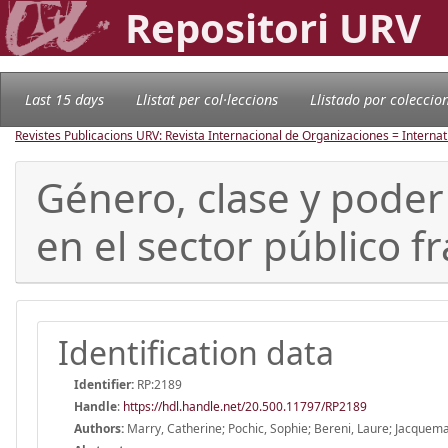
Repositori URV
Last 15 days
Llistat per col·leccions
Llistado por coleccio
Revistes Publicacions URV: Revista Internacional de Organizaciones = Internat
Género, clase y poder
en el sector público f
Identification data
Identifier:
RP:2189
Handle
:
https://hdl.handle.net/20.500.11797/RP2189
Authors:
Marry, Catherine; Pochic, Sophie; Bereni, Laure; Jacquemar