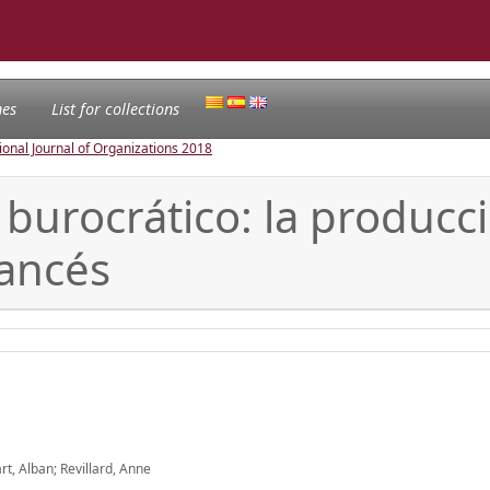
nes
List for collections
ional Journal of Organizations
2018
 burocrático: la produc
rancés
t, Alban; Revillard, Anne