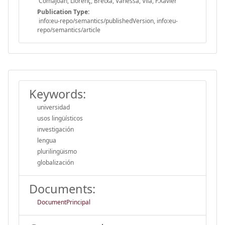
Comajoan, Llorenç, Bretxa, Vanessa, Vila, F.Xavier
Publication Type:
info:eu-repo/semantics/publishedVersion, info:eu-
repo/semantics/article
Keywords:
universidad
usos lingüísticos
investigación
lengua
plurilingüismo
globalización
Documents:
DocumentPrincipal