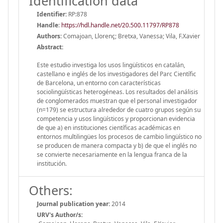
Identification data
Identifier:
RP:878
Handle
:
https://hdl.handle.net/20.500.11797/RP878
Authors:
Comajoan, Llorenç; Bretxa, Vanessa; Vila, F.Xavier
Abstract:
Este estudio investiga los usos lingüísticos en catalán,
castellano e inglés de los investigadores del Parc Científic
de Barcelona, un entorno con características
sociolingüísticas heterogéneas. Los resultados del análisis
de conglomerados muestran que el personal investigador
(n=179) se estructura alrededor de cuatro grupos según su
competencia y usos lingüísticos y proporcionan evidencia
de que a) en instituciones científicas académicas en
entornos multilingües los procesos de cambio lingüístico no
se producen de manera compacta y b) de que el inglés no
se convierte necesariamente en la lengua franca de la
institución.
Others:
Journal publication year:
2014
URV's Author/s: