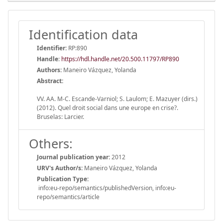
Identification data
Identifier:
RP:890
Handle
:
https://hdl.handle.net/20.500.11797/RP890
Authors:
Maneiro Vázquez, Yolanda
Abstract:
VV. AA. M-C. Escande-Varniol; S. Laulom; E. Mazuyer (dirs.)
(2012). Quel droit social dans une europe en crise?.
Bruselas: Larcier.
Others:
Journal publication year:
2012
URV's Author/s:
Maneiro Vázquez, Yolanda
Publication Type:
info:eu-repo/semantics/publishedVersion, info:eu-
repo/semantics/article