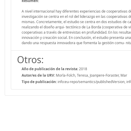
Resumen:
A nivel internacional hay diferentes experiencias de cooperativas de
investigación se centra en el rol del liderazgo en las cooperativas
mismas. Concretamente, el estudio se centra en dos estudios de cas
realizando el diseño arqui- tectónico de La Borda (cooperativa de v
cooperativas a través de entrevistas en profundidad. En los resulta
innovación y creación social. En conclusión, el estudio presenta un
dando una respuesta innovadora que fomenta la gestión comu- nitari
Otros:
Año de publicación de la revista:
2018
Autor/es de la URV:
Morla-Folch, Teresa, Joanpere-Foraster, Mar
Tipo de publicación:
info:eu-repo/semantics/publishedVersion, inf