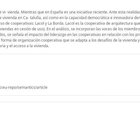
 vi- vienda. Mientras que en España es una iniciativa reciente. Ante esta realidad
 de vivienda en Ca- taluña, así como en la capacidad democrática e innovadora den
o de cooperativas: Lacol y La Borda. Lacol es la cooperativa de arquitectura que
iviendas en cesión de uso). En el análisis, se incorporan las voces de los miemb
dos, se señala el impacto del liderazgo en las cooperativas en relación con los p
a forma de organización cooperativa que se adapta a los desafíos de la vivienda y
a y el acceso a la vivienda.
o:eu-repo/semantics/article