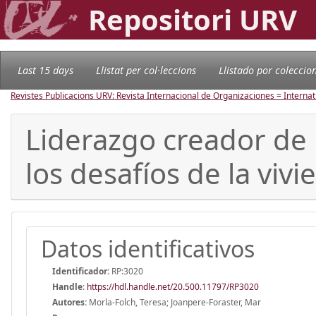
Repositori URV
Last 15 days
Llistat per col·leccions
Llistado por coleccio
Revistes Publicacions URV: Revista Internacional de Organizaciones = Internat
Liderazgo creador de 
los desafíos de la viv
Datos identificativos
Identificador:
RP:3020
Handle
:
https://hdl.handle.net/20.500.11797/RP3020
Autores:
Morla-Folch, Teresa; Joanpere-Foraster, Mar