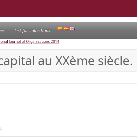
nes
List for collections
ional Journal of Organizations
2014
capital au XXème siècle. 
l.