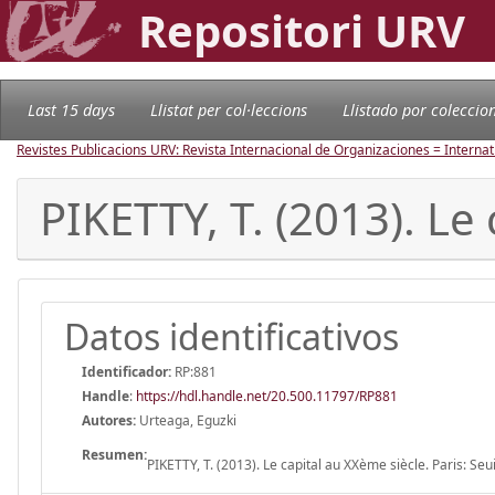
Repositori URV
Last 15 days
Llistat per col·leccions
Llistado por coleccio
Revistes Publicacions URV: Revista Internacional de Organizaciones = Internat
PIKETTY, T. (2013). Le 
Datos identificativos
Identificador:
RP:881
Handle
:
https://hdl.handle.net/20.500.11797/RP881
Autores:
Urteaga, Eguzki
Resumen:
PIKETTY, T. (2013). Le capital au XXème siècle. Paris: Seui