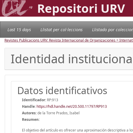
Repositori URV
Last 15 days
Llistat per col·leccions
Llistado por coleccio
Revistes Publicacions URV: Revista Internacional de Organizaciones = Internat
Identidad instituciona
Datos identificativos
Identificador:
RP:913
Handle
:
https://hdl.handle.net/20.500.11797/RP913
Autores:
de la Torre Prados, Isabel
Resumen:
El objetivo del artículo es ofrecer una aproximación descriptiva a lo