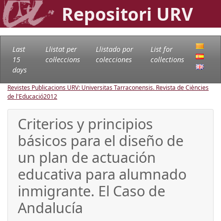
Repositori URV
Last
Llistat per
Llistado por
List for
15
col·leccions
colecciones
collections
days
Revistes Publicacions URV: Universitas Tarraconensis. Revista de Ciències
de l'Educació
2012
Criterios y principios
básicos para el diseño de
un plan de actuación
educativa para alumnado
inmigrante. El Caso de
Andalucía