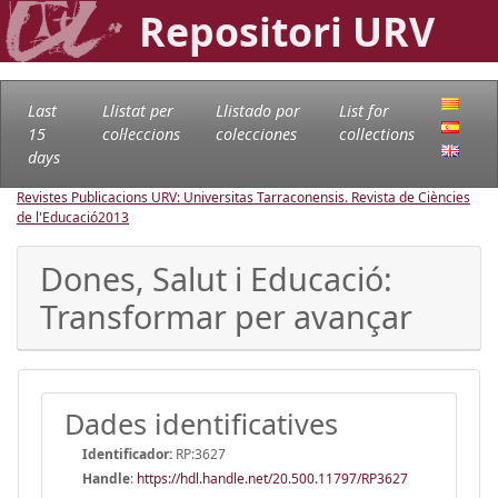
Repositori URV
Last
Llistat per
Llistado por
List for
15
col·leccions
colecciones
collections
days
Revistes Publicacions URV: Universitas Tarraconensis. Revista de Ciències
de l'Educació
2013
Dones, Salut i Educació:
Transformar per avançar
Dades identificatives
Identificador:
RP:3627
Handle
:
https://hdl.handle.net/20.500.11797/RP3627