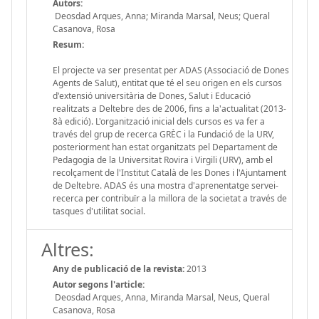
Autors:
Deosdad Arques, Anna; Miranda Marsal, Neus; Queral
Casanova, Rosa
Resum:
El projecte va ser presentat per ADAS (Associació de Dones
Agents de Salut), entitat que té el seu origen en els cursos
d'extensió universitària de Dones, Salut i Educació
realitzats a Deltebre des de 2006, fins a la'actualitat (2013-
8à edició). L'organització inicial dels cursos es va fer a
través del grup de recerca GRÈC i la Fundació de la URV,
posteriorment han estat organitzats pel Departament de
Pedagogia de la Universitat Rovira i Virgili (URV), amb el
recolçament de l'Institut Català de les Dones i l'Ajuntament
de Deltebre. ADAS és una mostra d'aprenentatge servei-
recerca per contribuïr a la millora de la societat a través de
tasques d'utilitat social.
Altres:
Any de publicació de la revista:
2013
Autor segons l'article:
Deosdad Arques, Anna, Miranda Marsal, Neus, Queral
Casanova, Rosa