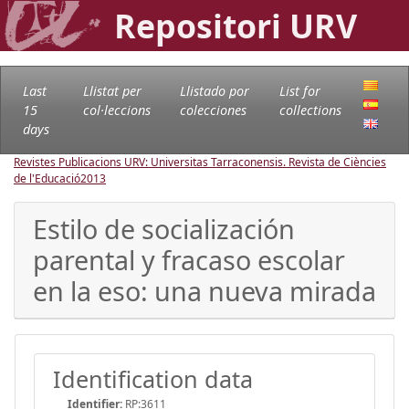
Repositori URV
Last
Llistat per
Llistado por
List for
15
col·leccions
colecciones
collections
days
Revistes Publicacions URV: Universitas Tarraconensis. Revista de Ciències
de l'Educació
2013
Estilo de socialización
parental y fracaso escolar
en la eso: una nueva mirada
Identification data
Identifier:
RP:3611