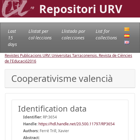
Repositori URV
Last
Llistat per
Llistado por
List for
15
col·leccions
colecciones
collections
days
Revistes Publicacions URV: Universitas Tarraconensis. Revista de Ciències
de l'Educació
2016
Cooperativisme valencià
Identification data
Identifier:
RP:3654
Handle
:
https://hdl.handle.net/20.500.11797/RP3654
Authors:
Ferré Trill, Xavier
Abstract: