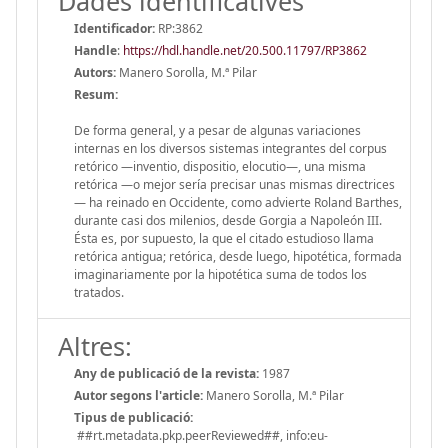
Dades identificatives
Identificador:
RP:3862
Handle
:
https://hdl.handle.net/20.500.11797/RP3862
Autors:
Manero Sorolla, M.ª Pilar
Resum:
De forma general, y a pesar de algunas variaciones
internas en los diversos sistemas integrantes del corpus
retórico —inventio, dispositio, elocutio—, una misma
retórica —o mejor sería precisar unas mismas directrices
— ha reinado en Occidente, como advierte Roland Barthes,
durante casi dos milenios, desde Gorgia a Napoleón III.
Ésta es, por supuesto, la que el citado estudioso llama
retórica antigua; retórica, desde luego, hipotética, formada
imaginariamente por la hipotética suma de todos los
tratados.
Altres:
Any de publicació de la revista:
1987
Autor segons l'article:
Manero Sorolla, M.ª Pilar
Tipus de publicació:
##rt.metadata.pkp.peerReviewed##, info:eu-