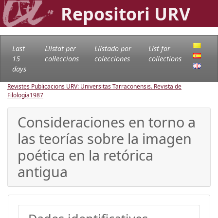
Repositori URV
Last
Llistat per
Llistado por
List for
15
col·leccions
colecciones
collections
days
Revistes Publicacions URV: Universitas Tarraconensis. Revista de
Filologia
1987
Consideraciones en torno a
las teorías sobre la imagen
poética en la retórica
antigua