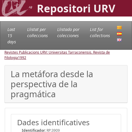
Repositori URV
Last
Llistat per
Llistado por
List for
15
col·leccions
colecciones
collections
days
Revistes Publicacions URV: Universitas Tarraconensis. Revista de
Filologia
1992
La metáfora desde la
perspectiva de la
pragmática
Dades identificatives
Identificador:
RP:3909