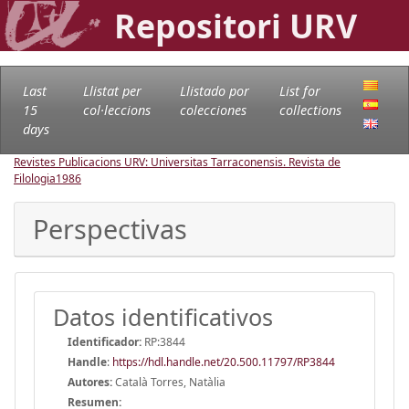
Repositori URV
Last
Llistat per
Llistado por
List for
15
col·leccions
colecciones
collections
days
Revistes Publicacions URV: Universitas Tarraconensis. Revista de
Filologia
1986
Perspectivas
Datos identificativos
Identificador:
RP:3844
Handle
:
https://hdl.handle.net/20.500.11797/RP3844
Autores:
Català Torres, Natàlia
Resumen: