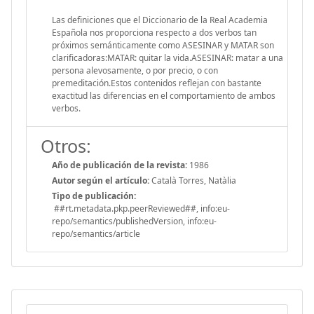
Las definiciones que el Diccionario de la Real Academia
Española nos proporciona respecto a dos verbos tan
próximos semánticamente como ASESINAR y MATAR son
clarificadoras:MATAR: quitar la vida.ASESINAR: matar a una
persona alevosamente, o por precio, o con
premeditación.Estos contenidos reflejan con bastante
exactitud las diferencias en el comportamiento de ambos
verbos.
Otros:
Año de publicación de la revista:
1986
Autor según el artículo:
Català Torres, Natàlia
Tipo de publicación:
##rt.metadata.pkp.peerReviewed##, info:eu-
repo/semantics/publishedVersion, info:eu-
repo/semantics/article