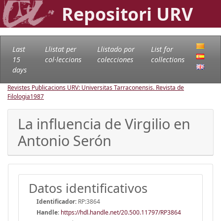
Repositori URV
Last
Llistat per
Llistado por
List for
15
col·leccions
colecciones
collections
days
Revistes Publicacions URV: Universitas Tarraconensis. Revista de
Filologia
1987
La influencia de Virgilio en
Antonio Serón
Datos identificativos
Identificador:
RP:3864
Handle
:
https://hdl.handle.net/20.500.11797/RP3864