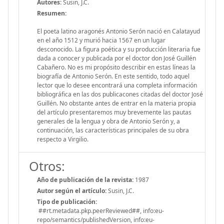
Autores:
Susin, J.C.
Resumen:
El poeta latino aragonés Antonio Serón nació en Calatayud
en el año 1512 y murió hacia 1567 en un lugar
desconocido. La figura poética y su producción literaria fue
dada a conocer y publicada por el doctor don José Guillén
Cabañero. No es mi propósito describir en estas líneas la
biografía de Antonio Serón. En este sentido, todo aquel
lector que lo desee encontrará una completa información
bibliográfica en las dos publicacones citadas del doctor José
Guillén. No obstante antes de entrar en la materia propia
del artículo presentaremos muy brevemente las pautas
generales de la lengua y obra de Antonio Serón y, a
continuación, las características principales de su obra
respecto a Virgilio.
Otros:
Año de publicación de la revista:
1987
Autor según el artículo:
Susin, J.C.
Tipo de publicación:
##rt.metadata.pkp.peerReviewed##, info:eu-
repo/semantics/publishedVersion, info:eu-