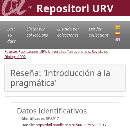
Repositori URV
Last
Llistat per
Llistado por
List for
15
col·leccions
colecciones
collections
days
Revistes Publicacions URV: Universitas Tarraconensis. Revista de
Filologia
1992
Reseña: 'Introducción a la
pragmática'
Datos identificativos
Identificador:
RP:3917
Handle
:
https://hdl.handle.net/20.500.11797/RP3917