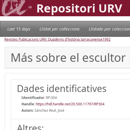
Repositori URV
Last 15 days
Llistat per col·leccions
Llistado por coleccion
Revistes Publicacions URV: Quaderns d'història tarraconense
1992
Más sobre el escultor 
Dades identificatives
Identificador:
RP:304
Handle
:
https://hdl.handle.net/20.500.11797/RP304
Autors:
Sánchez Real, José
Altres: