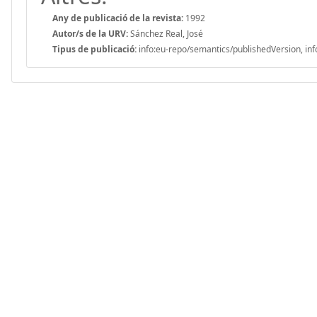
Any de publicació de la revista:
1992
Autor/s de la URV:
Sánchez Real, José
Tipus de publicació:
info:eu-repo/semantics/publishedVersion, inf