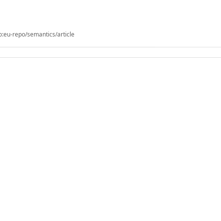
o:eu-repo/semantics/article