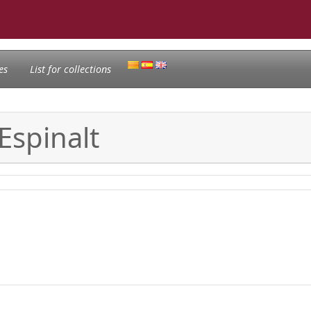
es
List for collections
Espinalt