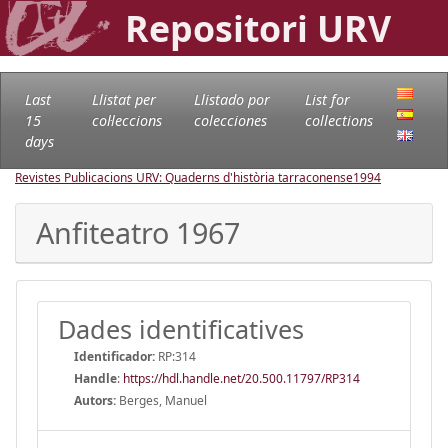
Repositori URV
Last
Llistat per
Llistado por
List for
15
col·leccions
colecciones
collections
days
Revistes Publicacions URV: Quaderns d'història tarraconense
1994
Anfiteatro 1967
Dades identificatives
Identificador:
RP:314
Handle
:
https://hdl.handle.net/20.500.11797/RP314
Autors:
Berges, Manuel