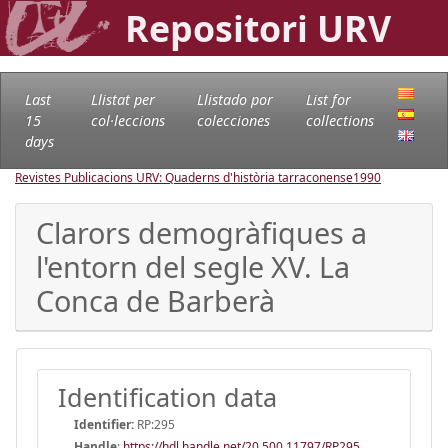
Repositori URV
Last
Llistat per
Llistado por
List for
15
col·leccions
colecciones
collections
days
Revistes Publicacions URV: Quaderns d'història tarraconense
1990
Clarors demogràfiques a
l'entorn del segle XV. La
Conca de Barberà
Identification data
Identifier:
RP:295
Handle
:
https://hdl.handle.net/20.500.11797/RP295