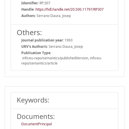
Identifier:
RP:307
Handle
:
https://hdl.handle.net/20.500.11797/RP307
Authors:
Serrano Daura, Josep
Others:
Journal publication year:
1993
URV's Author/s:
Serrano Daura, Josep
Publication Type:
info:eu-repo/semantics/publishedVersion, info:eu-
repo/semantics/article
Keywords:
Documents:
DocumentPrincipal