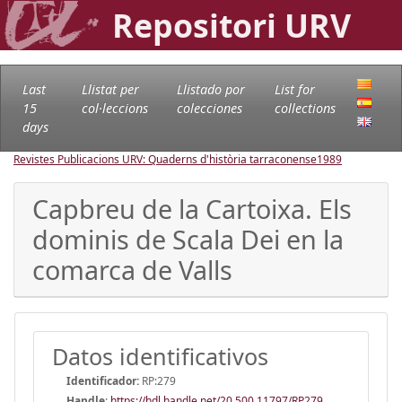
Repositori URV
Last
Llistat per
Llistado por
List for
15
col·leccions
colecciones
collections
days
Revistes Publicacions URV: Quaderns d'història tarraconense
1989
Capbreu de la Cartoixa. Els
dominis de Scala Dei en la
comarca de Valls
Datos identificativos
Identificador:
RP:279
Handle
:
https://hdl.handle.net/20.500.11797/RP279