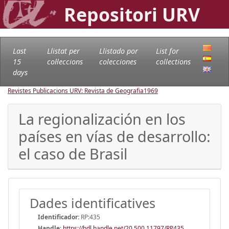
Repositori URV
Last
Llistat per
Llistado por
List for
15
col·leccions
colecciones
collections
days
Revistes Publicacions URV: Revista de Geografia
1969
La regionalización en los
países en vías de desarrollo:
el caso de Brasil
Dades identificatives
Identificador:
RP:435
Handle
:
https://hdl.handle.net/20.500.11797/RP435