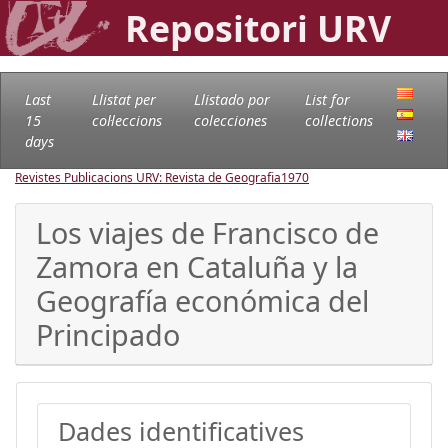
Repositori URV
Last
Llistat per
Llistado por
List for
15
col·leccions
colecciones
collections
days
Revistes Publicacions URV: Revista de Geografia
1970
Los viajes de Francisco de
Zamora en Cataluña y la
Geografía económica del
Principado
Dades identificatives