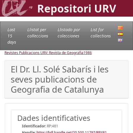
Repositori URV
Last
Llistat per
Llistado por
List for
15
col·leccions
colecciones
collections
days
Revistes Publicacions URV: Revista de Geografia
1986
El Dr. Ll. Solé Sabarís i les
seves publicacions de
Geografia de Catalunya
Dades identificatives
Identificador:
RP:481
Handle
:
https://hdl.handle.net/20.500.11797/RP481