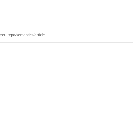
o:eu-repo/semantics/article