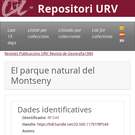
Repositori URV
Last
Llistat per
Llistado por
List for
15
col·leccions
colecciones
collections
days
Revistes Publicacions URV: Revista de Geografia
1980
El parque natural del
Montseny
Dades identificatives
Identificador:
RP:549
Handle
:
https://hdl.handle.net/20.500.11797/RP549
Autors: