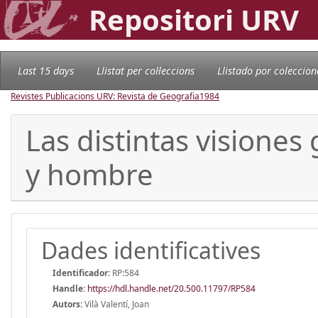
Repositori URV
Last 15 days
Llistat per col·leccions
Llistado por coleccion
Revistes Publicacions URV: Revista de Geografia
1984
Las distintas visiones
y hombre
Dades identificatives
Identificador:
RP:584
Handle
:
https://hdl.handle.net/20.500.11797/RP584
Autors:
Vilà Valentí, Joan