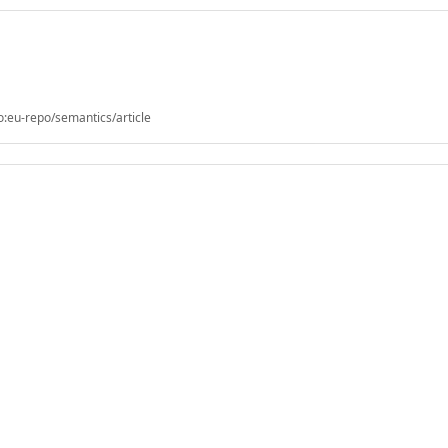
o:eu-repo/semantics/article