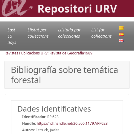
Repositori URV
Last
Llistat per
Llistado por
List for
15
col·leccions
colecciones
collections
days
Revistes Publicacions URV: Revista de Geografia
1989
Bibliografía sobre temática
forestal
Dades identificatives
Identificador:
RP:623
Handle
:
https://hdl.handle.net/20.500.11797/RP623
Autors:
Estruch, Javier